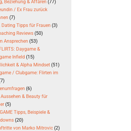
g, Beziehung & Affären
(77)
eundin / Ex Frau zurück
nnen
(7)
 & Dating Tipps für Frauen
(3)
coaching Reviews
(50)
en Ansprechen
(53)
 FLIRTS: Daygame &
game Infield
(15)
ichkeit & Alpha Mindset
(51)
game / Clubgame: Flirten im
(7)
ßenumfragen
(6)
, Aussehen & Beauty für
er
(5)
AME Tipps, Beispiele &
kdowns
(20)
ftritte von Marko Mitrovic
(2)