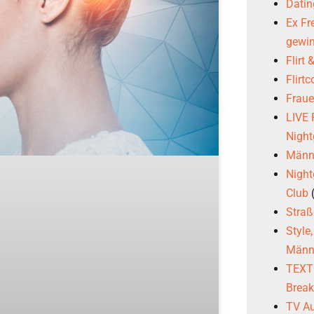
Datin
Ex Fr
gewi
Flirt
Flirt
Frau
LIVE
Night
Männl
Night
Club
Stra
Style
Männ
TEXTG
Brea
TV Au