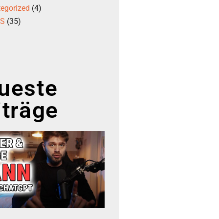
egorized
(4)
GS
(35)
ueste
iträge