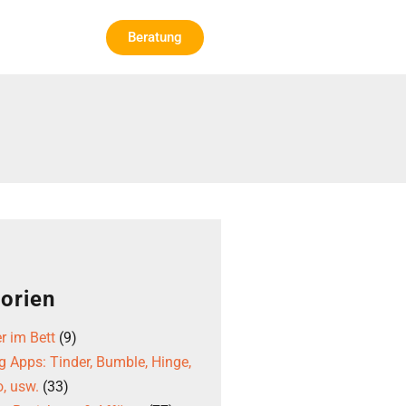
Beratung
orien
r im Bett
(9)
g Apps: Tinder, Bumble, Hinge,
, usw.
(33)