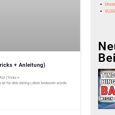
Uncat
VLO
Ne
Be
icks + Anleitung)
U! (Tricks +
s ist für dein dating Leben bedeuten würde