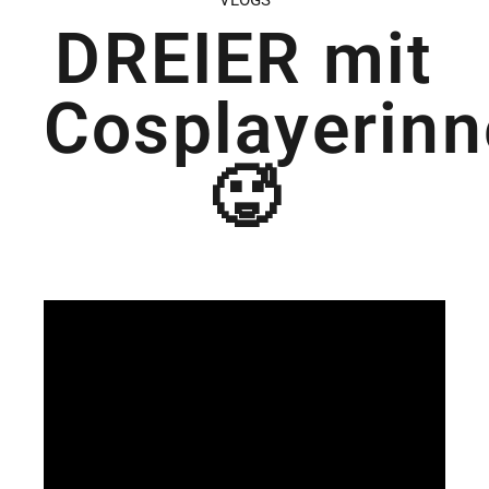
VLOGS
DREIER mit
Cosplayerin
🥵