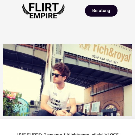
Beratung
LIVE FLIRTS: Daygame & Nightgame Infield
,
VLOGS