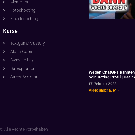
Mentoring
Fotoshooting
Einzelcoaching
Kurse
Textgame Mastery
Alpha Game
Swipe to Lay
Datespiration
Wegen ChatGPT bannten 
Street Assistant
sein Dating Profil | Das 
17. Februar 2026
Video anschauen »
© Alle Rechte vorbehalten