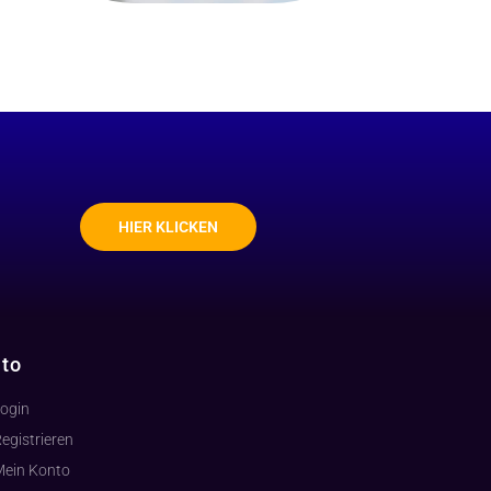
HIER KLICKEN
to
ogin
egistrieren
Mein Konto