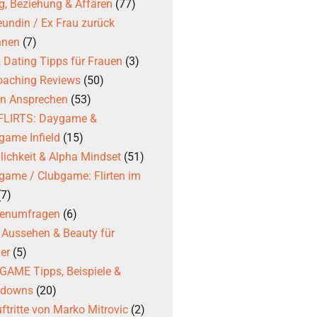
g, Beziehung & Affären
(77)
eundin / Ex Frau zurück
nnen
(7)
 & Dating Tipps für Frauen
(3)
coaching Reviews
(50)
en Ansprechen
(53)
 FLIRTS: Daygame &
game Infield
(15)
ichkeit & Alpha Mindset
(51)
game / Clubgame: Flirten im
(7)
ßenumfragen
(6)
, Aussehen & Beauty für
er
(5)
AME Tipps, Beispiele &
kdowns
(20)
ftritte von Marko Mitrovic
(2)