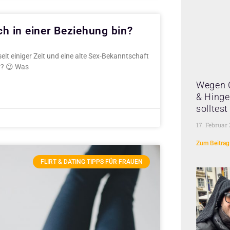
h in einer Beziehung bin?
seit einiger Zeit und eine alte Sex-Bekanntschaft
ir? 😉 Was
Wegen 
& Hinge 
solltes
17. Februar
Zum Beitrag
FLIRT & DATING TIPPS FÜR FRAUEN