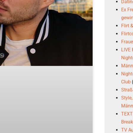
Datin
Ex Fr
gewi
Flirt
Flirt
Frau
LIVE
Night
Männl
Night
Club
Stra
Style
Männ
TEXTG
Brea
TV Au