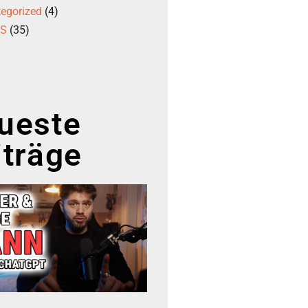
egorized
(4)
GS
(35)
ueste
iträge