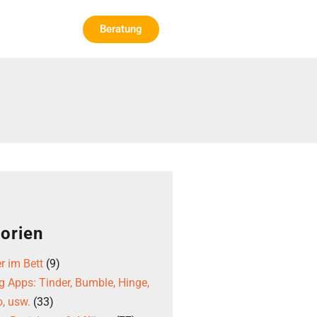
Beratung
orien
r im Bett
(9)
g Apps: Tinder, Bumble, Hinge,
, usw.
(33)