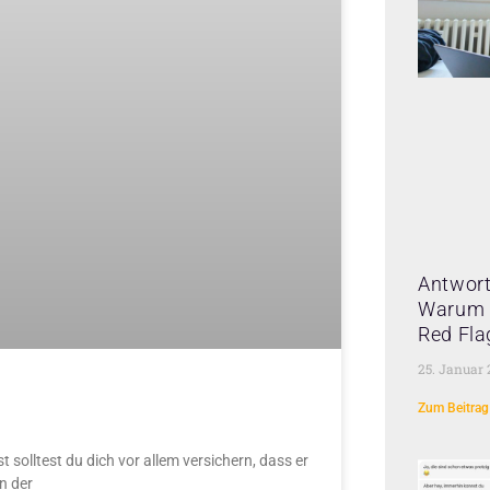
Antwort
Warum 
Red Fla
25. Januar
Zum Beitrag
t solltest du dich vor allem versichern, dass er
on der