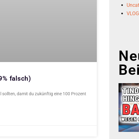
Uncat
VLO
Ne
Be
9% falsch)
ofil sollten, damit du zukünftig eine 100 Prozent