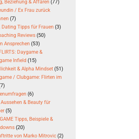
g, Beziehung & Affären
(77)
eundin / Ex Frau zurück
nnen
(7)
 & Dating Tipps für Frauen
(3)
coaching Reviews
(50)
en Ansprechen
(53)
 FLIRTS: Daygame &
game Infield
(15)
ichkeit & Alpha Mindset
(51)
game / Clubgame: Flirten im
(7)
ßenumfragen
(6)
, Aussehen & Beauty für
er
(5)
AME Tipps, Beispiele &
kdowns
(20)
ftritte von Marko Mitrovic
(2)