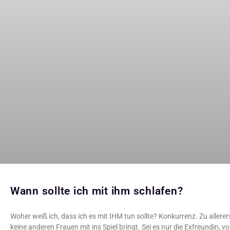
Wann sollte ich mit ihm schlafen?
Woher weiß ich, dass ich es mit IHM tun sollte? Konkurrenz. Zu allerers
keine anderen Frauen mit ins Spiel bringt. Sei es nur die Exfreundin, v