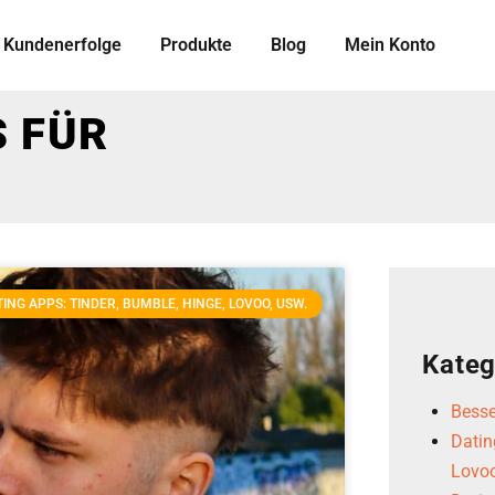
Kundenerfolge
Produkte
Blog
Mein Konto
S FÜR
ING APPS: TINDER, BUMBLE, HINGE, LOVOO, USW.
Kateg
Besse
Datin
Lovoo