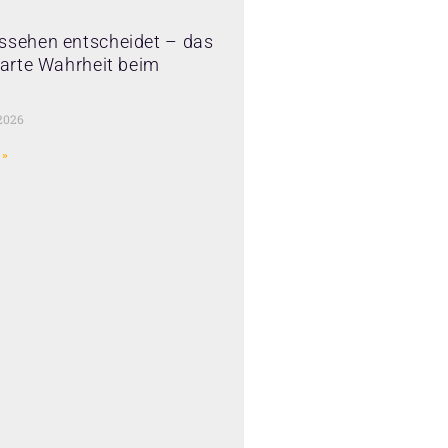
ssehen entscheidet – das
 harte Wahrheit beim
2026
 »