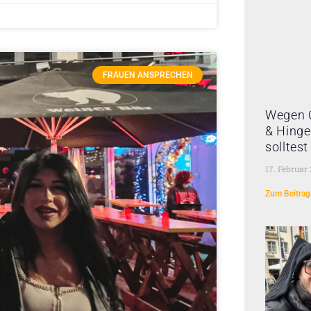
FRAUEN ANSPRECHEN
Wegen 
& Hinge 
solltes
17. Februar
Zum Beitrag