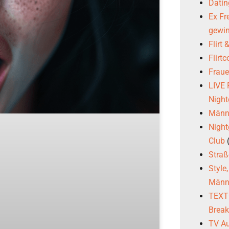
Datin
Ex Fr
gewi
Flirt
Flirt
Frau
LIVE
Night
Männl
Night
Club
Stra
Style
Männ
TEXTG
Brea
TV Au