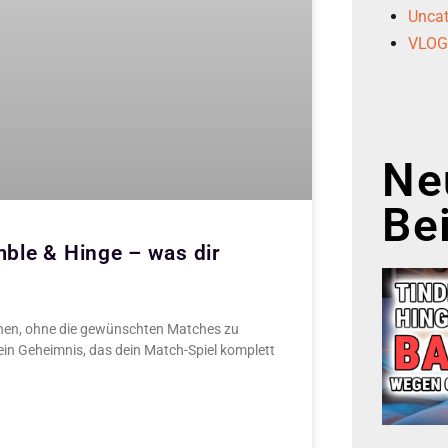
Uncat
VLO
Ne
Be
ble & Hinge – was dir
schen, ohne die gewünschten Matches zu
in Geheimnis, das dein Match-Spiel komplett