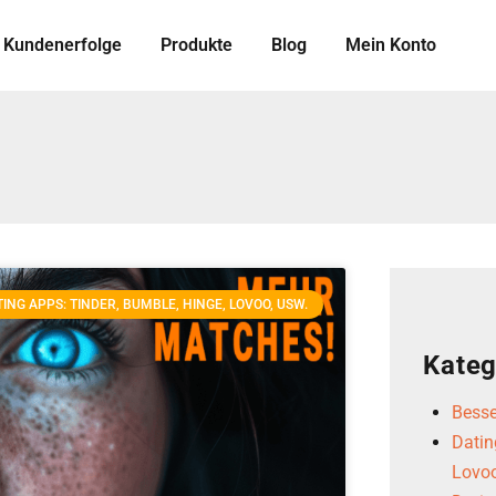
Kundenerfolge
Produkte
Blog
Mein Konto
ING APPS: TINDER, BUMBLE, HINGE, LOVOO, USW.
Kateg
Besse
Datin
Lovoo