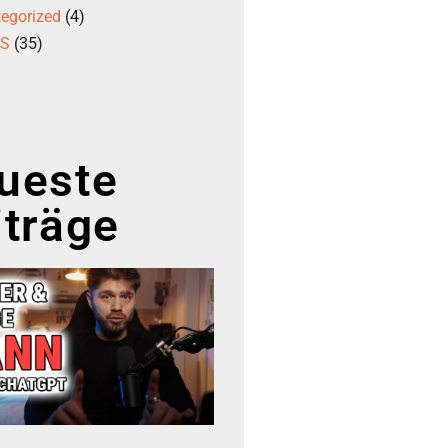
egorized
(4)
GS
(35)
ueste
iträge