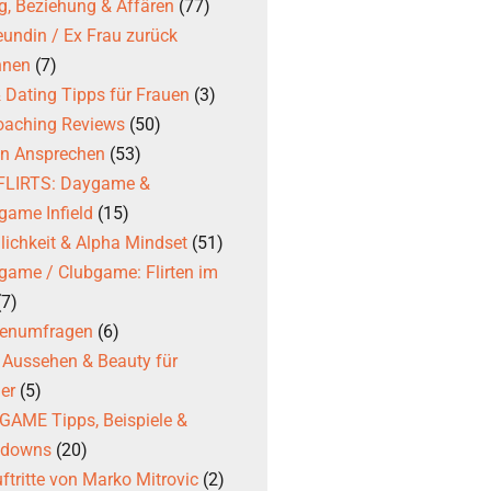
g, Beziehung & Affären
(77)
eundin / Ex Frau zurück
nnen
(7)
 & Dating Tipps für Frauen
(3)
coaching Reviews
(50)
en Ansprechen
(53)
 FLIRTS: Daygame &
game Infield
(15)
ichkeit & Alpha Mindset
(51)
game / Clubgame: Flirten im
(7)
ßenumfragen
(6)
, Aussehen & Beauty für
er
(5)
AME Tipps, Beispiele &
kdowns
(20)
ftritte von Marko Mitrovic
(2)