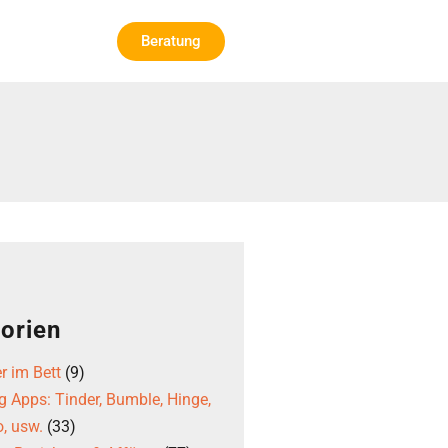
Beratung
orien
r im Bett
(9)
g Apps: Tinder, Bumble, Hinge,
, usw.
(33)