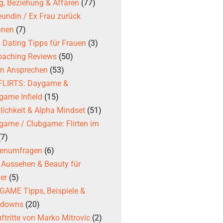
g, Beziehung & Affären
(77)
eundin / Ex Frau zurück
nnen
(7)
 & Dating Tipps für Frauen
(3)
coaching Reviews
(50)
en Ansprechen
(53)
 FLIRTS: Daygame &
game Infield
(15)
ichkeit & Alpha Mindset
(51)
game / Clubgame: Flirten im
(7)
ßenumfragen
(6)
, Aussehen & Beauty für
er
(5)
AME Tipps, Beispiele &
kdowns
(20)
ftritte von Marko Mitrovic
(2)