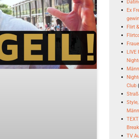
Datin
Ex Fr
gewi
Flirt
Flirt
Frau
LIVE
Night
Männl
Night
Club
Stra
Style
Männ
TEXTG
Brea
TV Au