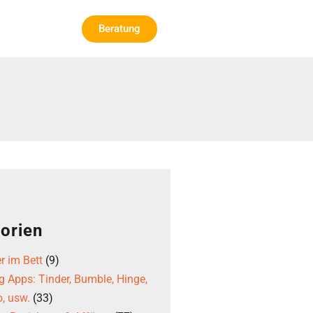
Beratung
orien
r im Bett
(9)
g Apps: Tinder, Bumble, Hinge,
, usw.
(33)