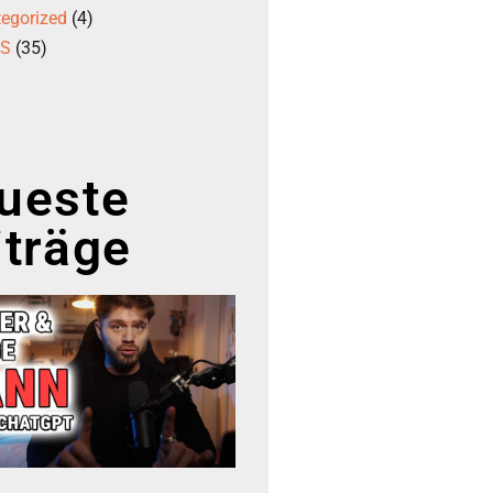
egorized
(4)
GS
(35)
ueste
iträge