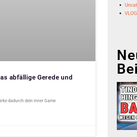
Uncat
VLO
Ne
Be
s abfällige Gerede und
rke dadurch dein Inner Game