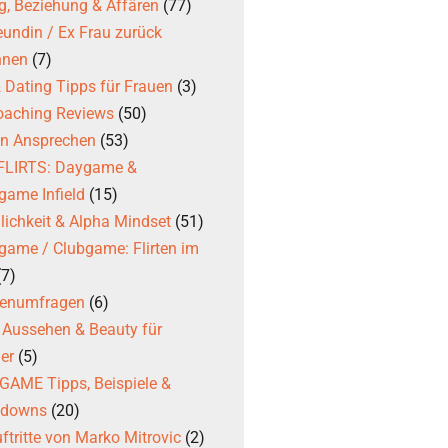
g, Beziehung & Affären
(77)
eundin / Ex Frau zurück
nnen
(7)
 & Dating Tipps für Frauen
(3)
coaching Reviews
(50)
en Ansprechen
(53)
 FLIRTS: Daygame &
game Infield
(15)
ichkeit & Alpha Mindset
(51)
game / Clubgame: Flirten im
(7)
ßenumfragen
(6)
, Aussehen & Beauty für
er
(5)
AME Tipps, Beispiele &
kdowns
(20)
ftritte von Marko Mitrovic
(2)