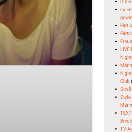
Datin
Ex Fr
gewi
Flirt
Flirt
Frau
LIVE
Night
Männl
Night
Club
Stra
Style
Männ
TEXTG
Brea
TV Au