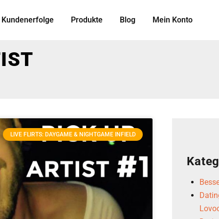
Kundenerfolge
Produkte
Blog
Mein Konto
IST
LIVE FLIRTS: DAYGAME & NIGHTGAME INFIELD
Kateg
Besse
Datin
Lovoo