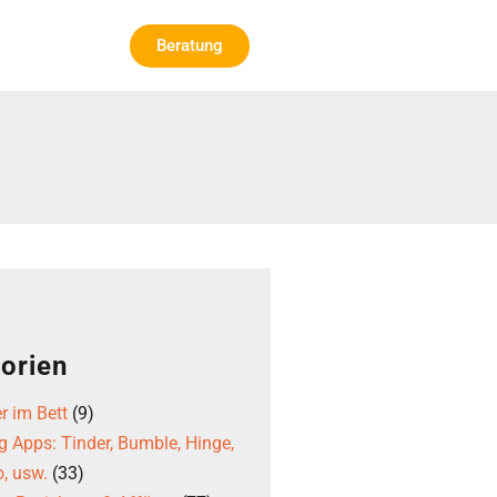
Beratung
orien
r im Bett
(9)
g Apps: Tinder, Bumble, Hinge,
, usw.
(33)