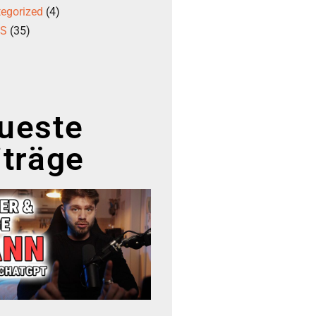
egorized
(4)
GS
(35)
ueste
iträge