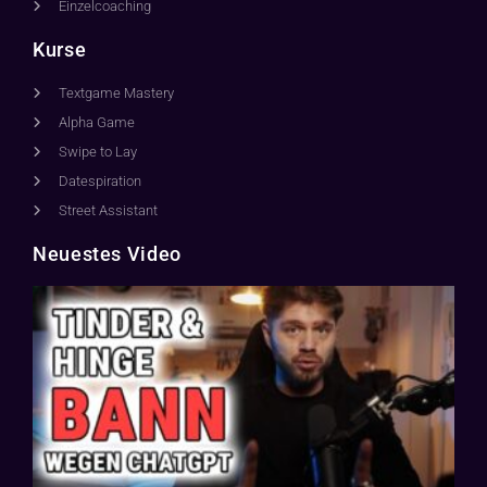
Einzelcoaching
Kurse
Textgame Mastery
Alpha Game
Swipe to Lay
Datespiration
Street Assistant
Neuestes Video