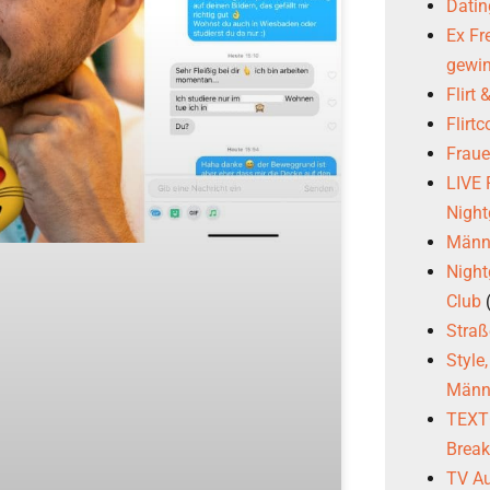
Datin
Ex Fr
gewi
Flirt
Flirt
Frau
LIVE
Night
Männl
Night
Club
Stra
Style
Männ
TEXTG
Brea
TV Au