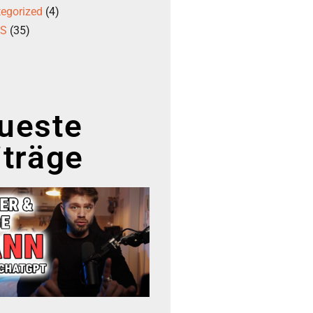
egorized
(4)
GS
(35)
ueste
iträge