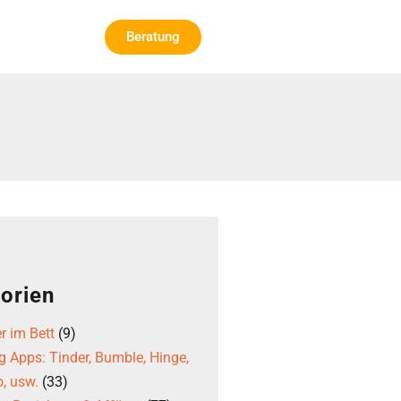
Beratung
orien
r im Bett
(9)
g Apps: Tinder, Bumble, Hinge,
, usw.
(33)