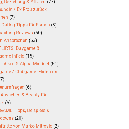
g, Beziehung & Affären
(77)
eundin / Ex Frau zurück
nnen
(7)
 & Dating Tipps für Frauen
(3)
coaching Reviews
(50)
en Ansprechen
(53)
 FLIRTS: Daygame &
game Infield
(15)
ichkeit & Alpha Mindset
(51)
game / Clubgame: Flirten im
(7)
ßenumfragen
(6)
, Aussehen & Beauty für
er
(5)
AME Tipps, Beispiele &
kdowns
(20)
ftritte von Marko Mitrovic
(2)